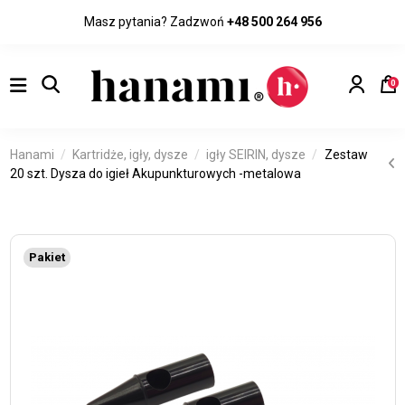
Masz pytania? Zadzwoń
+48 500 264 956
0
Hanami
Kartridże, igły, dysze
igły SEIRIN, dysze
Zestaw
20 szt. Dysza do igieł Akupunkturowych -metalowa
Pakiet