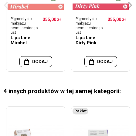
Pigmenty do
Pigmenty do
355,00 zł
355,00 zł
makijażu
makijażu
permanentnego
permanentnego
ust
ust
Lips Line
Lips Line
Mirabel
Dirty Pink
DODAJ
DODAJ
4 innych produktów w tej samej kategorii:
Pakiet