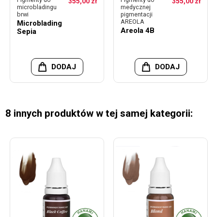
355,00 zł
355,00 zł
microbladingu
medycznej
brwi
pigmentacji
AREOLA
Microblading
Areola 4B
Sepia
DODAJ
DODAJ
8 innych produktów w tej samej kategorii: