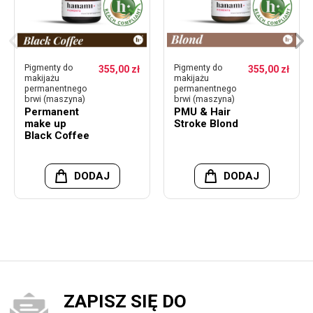
Pigmenty do
Pigmenty do
355,00 zł
355,00 zł
makijażu
makijażu
permanentnego
permanentnego
brwi (maszyna)
brwi (maszyna)
Permanent
PMU & Hair
make up
Stroke Blond
Black Coffee
DODAJ
DODAJ
ZAPISZ SIĘ DO