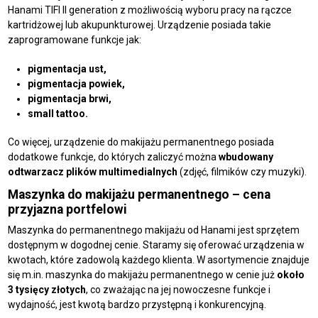
Hanami TIFI II generation z możliwością wyboru pracy na rączce
kartridżowej lub akupunkturowej. Urządzenie posiada takie
zaprogramowane funkcje jak:
pigmentacja ust,
pigmentacja powiek,
pigmentacja brwi,
small tattoo.
Co więcej, urządzenie do makijażu permanentnego posiada
dodatkowe funkcje, do których zaliczyć można
wbudowany
odtwarzacz plików multimedialnych
(zdjęć, filmików czy muzyki).
Maszynka do makijażu permanentnego – cena
przyjazna portfelowi
Maszynka do permanentnego makijażu od Hanami jest sprzętem
dostępnym w dogodnej cenie. Staramy się oferować urządzenia w
kwotach, które zadowolą każdego klienta. W asortymencie znajduje
się m.in. maszynka do makijażu permanentnego w cenie już
około
3 tysięcy złotych
, co zważając na jej nowoczesne funkcje i
wydajność, jest kwotą bardzo przystępną i konkurencyjną.