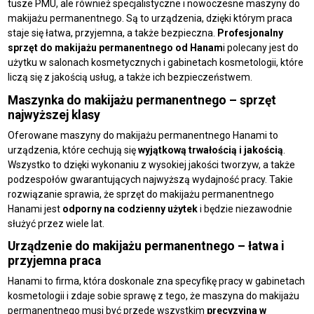
tusze PMU, ale również specjalistyczne i nowoczesne maszyny do
makijażu permanentnego. Są to urządzenia, dzięki którym praca
staje się łatwa, przyjemna, a także bezpieczna.
Profesjonalny
sprzęt do makijażu permanentnego od Hanam
i polecany jest do
użytku w salonach kosmetycznych i gabinetach kosmetologii, które
liczą się z jakością usług, a także ich bezpieczeństwem.
Maszynka do makijażu permanentnego – sprzęt
najwyższej klasy
Oferowane maszyny do makijażu permanentnego Hanami to
urządzenia, które cechują się
wyjątkową trwałością i jakością
.
Wszystko to dzięki wykonaniu z wysokiej jakości tworzyw, a także
podzespołów gwarantujących najwyższą wydajność pracy. Takie
rozwiązanie sprawia, że sprzęt do makijażu permanentnego
Hanami jest
odporny na codzienny użytek
i będzie niezawodnie
służyć przez wiele lat.
Urządzenie do makijażu permanentnego – łatwa i
przyjemna praca
Hanami to firma, która doskonale zna specyfikę pracy w gabinetach
kosmetologii i zdaje sobie sprawę z tego, że maszyna do makijażu
permanentnego musi być przede wszystkim
precyzyjna w